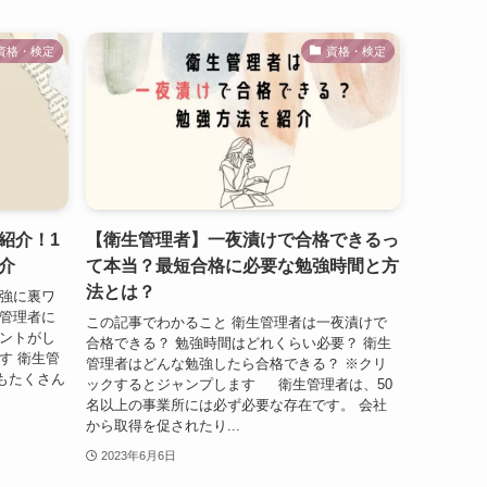
資格・検定
資格・検定
紹介！1
【衛生管理者】一夜漬けで合格できるっ
介
て本当？最短合格に必要な勉強時間と方
法とは？
勉強に裏ワ
生管理者に
この記事でわかること 衛生管理者は一夜漬けで
イントがし
合格できる？ 勉強時間はどれくらい必要？ 衛生
す 衛生管
管理者はどんな勉強したら合格できる？ ※クリ
もたくさん
ックするとジャンプします 衛生管理者は、50
名以上の事業所には必ず必要な存在です。 会社
から取得を促されたり...
2023年6月6日