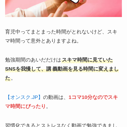
育児中ってまとまった時間がとれないけど、スキ
マ時間って意外とありますよね。
勉強期間のあいだだけは
スキマ時間に見ていた
SNSを我慢して、
講
義動画を見る時間に変えまし
た
。
【オンスク.JP】
の動画は、
1コマ10分
なのでスキ
マ時間にぴったり
。
習慣化できるとストレスなく動画で勉強できまし