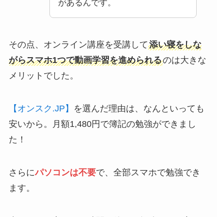
がある
んです。
その点、オンライン講座を受講して
添い寝をしな
がら
スマホ1つで動画学習
を進められる
のは大きな
メリットでした。
【オンスク.JP】
を選んだ理由は、なんといっても
安いから。
月額1,480円
で簿記の勉強ができまし
た！
さらに
パソコンは不要
で、全部スマホで勉強でき
ます。