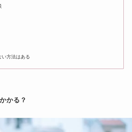
談
】
ない方法はある
らかかる？