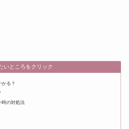
いところをクリック
かかる？
？
い時の対処法